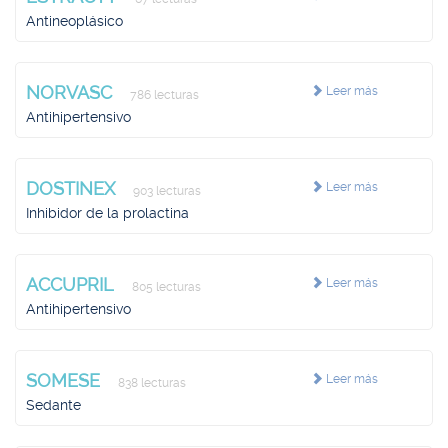
Antineoplásico
NORVASC
Leer más
786 lecturas
Antihipertensivo
DOSTINEX
Leer más
903 lecturas
Inhibidor de la prolactina
ACCUPRIL
Leer más
805 lecturas
Antihipertensivo
SOMESE
Leer más
838 lecturas
Sedante