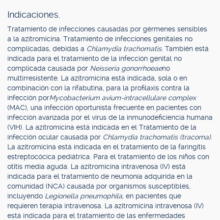
Indicaciones.
Tratamiento de infecciones causadas por gérmenes sensibles
a la azitromicina. Tratamiento de infecciones genitales no
complicadas, debidas a
Chlamydia trachomatis.
También está
indicada para el tratamiento de la infección genital no
complicada causada por
Neisseria gonorrhoeae
no
multirresistente. La azitromicina está indicada, sola o en
combinación con la rifabutina, para la profilaxis contra la
infección por
Mycobacterium avium-intracellulare complex
(MAC), una infección oportunista frecuente en pacientes con
infección avanzada por el virus de la inmunodeficiencia humana
(VIH). La azitromicina está indicada en el Tratamiento de la
infección ocular causada por
Chlamydia trachomatis (tracoma).
La azitromicina está indicada en el tratamiento de la faringitis
estreptocócica pediátrica. Para el tratamiento de los niños con
otitis media aguda. La azitromicina intravenosa (IV) está
indicada para el tratamiento de neumonía adquirida en la
comunidad (NCA) causada por organismos susceptibles,
incluyendo
Legionella pneumophila
, en pacientes que
requieren terapia intravenosa. La azitromicina intravenosa (IV)
está indicada para el tratamiento de las enfermedades