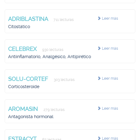
ADRIBLASTINA
Leer más
711 lecturas
Citostático
CELEBREX
Leer más
930 lecturas
Antiinflamatorio, Analgésico, Antipirético
SOLU-CORTEF
Leer más
303 lecturas
Corticosteroide
AROMASIN
Leer más
279 lecturas
Antagonista hormonal
ESTRACYT
Leer más
67 lecturas