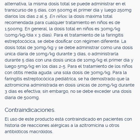
alternativa, la misma dosis total se puede administrar en el
transcurso de 5 días, con 500mg el primer día y luego 250mg
diarios los días 2 al 5.
En niños:
la dosis máxima total
recomendada para cualquier tratamiento en niños es de
1.500mg. En general, la dosis total en niños es 30mg/kg
(10mg/kg/día x 3 días). Para el tratamiento de la faringitis
estreptocócica, se debe dosificar con régimen diferente. La
dosis total de 30mg/kg y se debe administrar como una dosis
única diaria de 10mg/kg durante 3 días, o administrarla
durante 5 días con una dosis única de 10mg/kg el primer día y
luego 5mg/kg en los días 2-5. Para el tratamiento de los niños
con otitis media aguda: una sola dosis de 30mg/kg. Para la
faringitis estreptocócica pediátrica, se ha demostrado que la
azitromicina administrada en dosis únicas de 20mg/kg durante
3 días es efectiva; sin embargo, no se debe exceder una dosis
diaria de 500mg.
Contraindicaciones.
El uso de este producto está contraindicado en pacientes con
historia de reacciones alérgicas a la azitromicina u otros
antibióticos macrólidos.