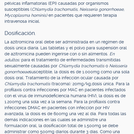
pélvicas inflamatorias (EPI) causadas por organismos
susceptibles (
Chlamydia trachomatis, Neisseria gonorrhoeae,
Mycoplasma hominis)
en pacientes que requieren terapia
intravenosa inicial
.
Dosificación.
La azitromicina oral debe ser administrada en un régimen de
dosis única diaria. Las tabletas y el polvo para suspensión oral
de azitromicina pueden ingerirse con o sin alimentos.
En
adultos:
para el tratamiento de enfermedades transmitidas
sexualmente causadas por
Chlamydia trachomatis
o
Neisseria
gonorrhoeae
susceptible
,
la dosis es de 1.000mg como una sola
dosis oral. Tratamiento de la infección ocular causada por
Chlamydia trachomatis
(tracoma)
:
20mg/kg,
dosis única. Para la
profilaxis contra infecciones por MAC en pacientes infectados
con el virus de inmunodeficiencia humana (HIV), la dosis es de
1.200mg una sola vez a la semana. Para la profilaxis contra
infecciones DMAC en pacientes con infección por HIV
avanzada, la dosis es de 600mg una vez al día. Para todas las
demás indicaciones en las cuales se administre una
formulación oral, la dosificación total de 1.500mg se debe
administrar como 500mg diarios durante 3 días. Como una