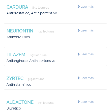
CARDURA
Leer más
852 lecturas
Antiprostático, Antihipertensivo
NEURONTIN
Leer más
432 lecturas
Anticonvulsivo
TILAZEM
Leer más
892 lecturas
Antianginoso, Antihipertensivo
ZYRTEC
Leer más
919 lecturas
Antihistamínico
ALDACTONE
Leer más
233 lecturas
Diurético