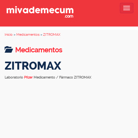
Togg
navig
Inicio
»
Medicamentos
»
ZITROMAX
Medicamentos
ZITROMAX
Laboratorio
Pfizer
Medicamento / Fármaco ZITROMAX