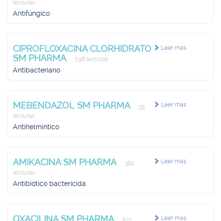
lecturas
Antifúngico
CIPROFLOXACINA CLORHIDRATO
Leer más
SM PHARMA
798 lecturas
Antibacteriano
MEBENDAZOL SM PHARMA
Leer más
35
lecturas
Antihelmíntico
AMIKACINA SM PHARMA
Leer más
382
lecturas
Antibiótico bactericida
OXACILINA SM PHARMA
Leer más
871