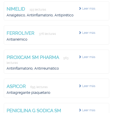
NIMELID
Leer más
193 lecturas
Analgésico, Antiinflamatorio, Antipirético
FERROLIVER
Leer más
376 lecturas
Antianémico
PIROXICAM SM PHARMA
Leer más
563
lecturas
Antiinflamatorio, Antirreumático
ASPICOR
Leer más
695 lecturas
Antiagregante plaquetario
PENICILINA G SODICA SM
Leer más