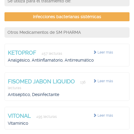
Se utiliza para el tratamiento de:
Infecciones bacterianas sistémicas
Otros Medicamentos de SM PHARMA
KETOPROF
Leer más
457 lecturas
Analgésico, Antiinflamatorio, Antirreumático
FISOMED JABON LIQUIDO
Leer más
136
lecturas
Antiséptico, Desinfectante
VITONAL
Leer más
495 lecturas
Vitamínico