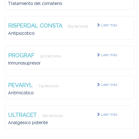
Tratamiento del climaterio
RISPERDAL CONSTA
Leer más
619 lecturas
Antipsicótico
PROGRAF
Leer más
903 lecturas
Inmunosupresor
PEVARYL
Leer más
719 lecturas
Antimicótico
ULTRACET
Leer más
160 lecturas
Analgésico potente