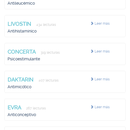
Antileucémico
LIVOSTIN
Leer más
434 lecturas
Antihistamínico
CONCERTA
Leer más
319 lecturas
Psicoestimulante
DAKTARIN
Leer más
407 lecturas
Antimicótico
EVRA
Leer más
267 lecturas
Anticonceptivo