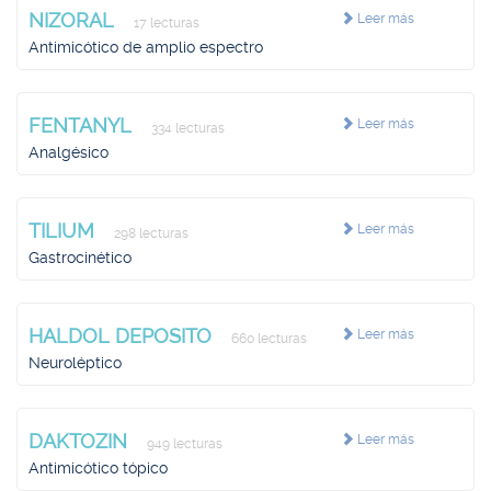
NIZORAL
Leer más
17 lecturas
Antimicótico de amplio espectro
FENTANYL
Leer más
334 lecturas
Analgésico
TILIUM
Leer más
298 lecturas
Gastrocinético
HALDOL DEPOSITO
Leer más
660 lecturas
Neuroléptico
DAKTOZIN
Leer más
949 lecturas
Antimicótico tópico