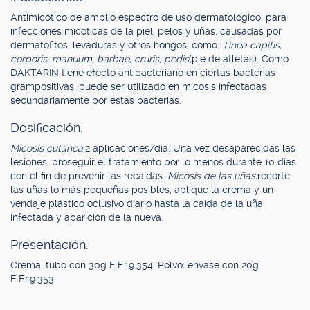
Antimicótico de amplio espectro de uso dermatológico, para
infecciones micóticas de la piel, pelos y uñas, causadas por
dermatófitos, levaduras y otros hongos, como:
Tinea capitis,
corporis, manuum, barbae, cruris, pedis
(pie de atletas). Como
DAKTARIN tiene efecto antibacteriano en ciertas bacterias
grampositivas, puede ser utilizado en micosis infectadas
secundariamente por estas bacterias.
Dosificación.
Micosis cutánea:
2 aplicaciones/día. Una vez desaparecidas las
lesiones, proseguir el tratamiento por lo menos durante 10 días
con el fin de prevenir las recaídas.
Micosis de las uñas:
recorte
las uñas lo más pequeñas posibles, aplique la crema y un
vendaje plástico oclusivo diario hasta la caída de la uña
infectada y aparición de la nueva.
Presentación.
Crema: tubo con 30g E.F.19.354. Polvo: envase con 20g
E.F.19.353.