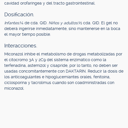
cavidad orofaríngea y del tracto gastrointestinal.
Dosificación.
Infantes:
¼ de cda. QID.
Niños y adultos:
½ cda. QID. El gel no
deberá ingerirse inmediatamente, sino mantenerse en la boca
el mayor tiempo posible.
Interacciones.
Miconazol inhibe el metabolismo de drogas metabolizadas por
el citocromo 3A y 2C9 del sistema enzimático como la
terfenadina, astemizol y cisapride, por lo tanto, no deben ser
usadas concomitantemente con DAKTARIN. Reducir la dosis de
los anticoagulantes e hipoglucemiantes orales, fenitoína,
ciclosporina y tacrolimus cuando son coadministradas con
miconazol.