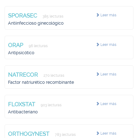
SPORASEC
Leer más
385 lecturas
Antiinfeccioso ginecológico
ORAP
Leer más
96 lecturas
Antipsicótico
NATRECOR
Leer más
270 lecturas
Factor natriurético recombinante
FLOXSTAT
Leer más
903 lecturas
Antibacteriano
ORTHOGYNEST
Leer más
783 lecturas