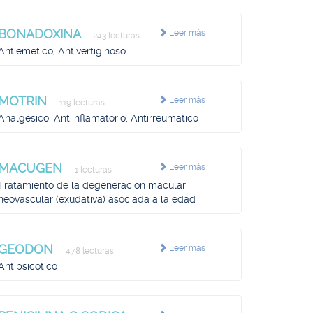
BONADOXINA
Leer más
243 lecturas
Antiemético, Antivertiginoso
MOTRIN
Leer más
119 lecturas
Analgésico, Antiinflamatorio, Antirreumático
MACUGEN
Leer más
1 lecturas
Tratamiento de la degeneración macular
neovascular (exudativa) asociada a la edad
GEODON
Leer más
478 lecturas
Antipsicótico