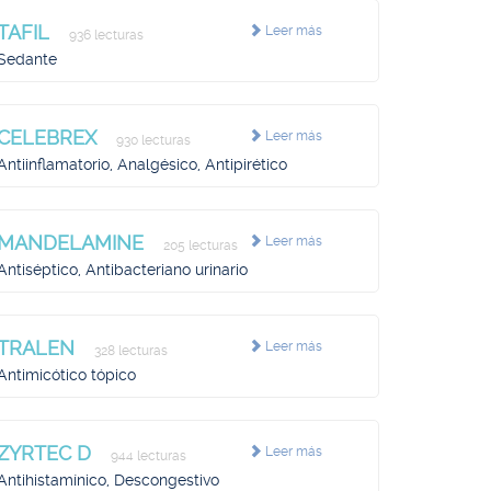
TAFIL
Leer más
936 lecturas
Sedante
CELEBREX
Leer más
930 lecturas
Antiinflamatorio, Analgésico, Antipirético
MANDELAMINE
Leer más
205 lecturas
Antiséptico, Antibacteriano urinario
TRALEN
Leer más
328 lecturas
Antimicótico tópico
ZYRTEC D
Leer más
944 lecturas
Antihistamínico, Descongestivo