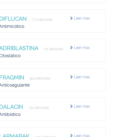
DIFLUCAN
Leer más
771 lecturas
Antimicótico
ADRIBLASTINA
Leer más
711 lecturas
Citostático
FRAGMIN
Leer más
943 lecturas
Anticoagulante
DALACIN
Leer más
751 lecturas
Antibiótico
LARMABAK
Leer más