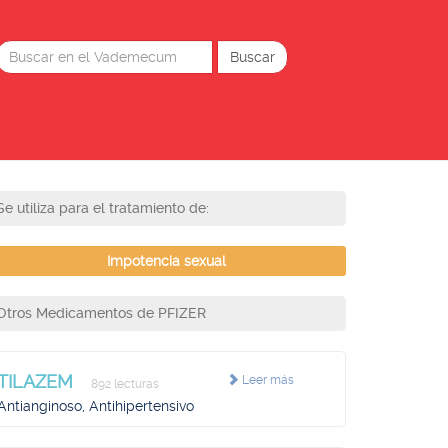
Se utiliza para el tratamiento de:
Impotencia sexual
Otros Medicamentos de PFIZER
TILAZEM
Leer más
892 lecturas
Antianginoso, Antihipertensivo