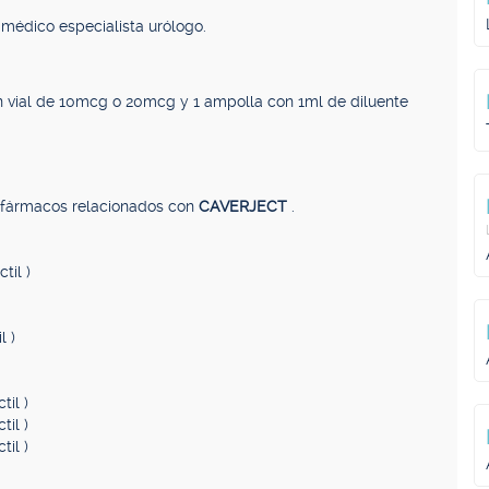
l médico especialista urólogo.
con vial de 10mcg o 20mcg y 1 ampolla con 1ml de diluente
, fármacos relacionados con
CAVERJECT
.
til )
l )
til )
til )
til )