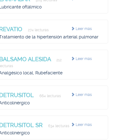
505 lecturas
Lubricante oftálmico
REVATIO
Leer más
274 lecturas
Tratamiento de la hipertensión arterial pulmonar
BALSAMO ALESIDA
Leer más
212
lecturas
Analgésico local, Rubefaciente
DETRUSITOL
Leer más
664 lecturas
Anticolinérgico
DETRUSITOL SR
Leer más
634 lecturas
Anticolinérgico