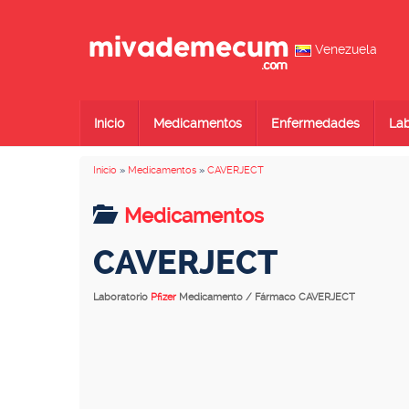
Venezuela
Inicio
Medicamentos
Enfermedades
Lab
Inicio
»
Medicamentos
»
CAVERJECT
Medicamentos
CAVERJECT
Laboratorio
Pfizer
Medicamento / Fármaco CAVERJECT