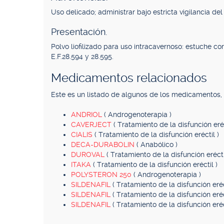
Uso delicado; administrar bajo estricta vigilancia de
Presentación.
Polvo liofilizado para uso intracavernoso: estuche 
E.F.28.594 y 28.595.
Medicamentos relacionados
Este es un listado de algunos de los medicamentos
ANDRIOL
( Androgenoterapia )
CAVERJECT
( Tratamiento de la disfunción eréc
CIALIS
( Tratamiento de la disfunción eréctil )
DECA-DURABOLIN
( Anabólico )
DUROVAL
( Tratamiento de la disfunción erécti
ITAKA
( Tratamiento de la disfunción eréctil )
POLYSTERON 250
( Androgenoterapia )
SILDENAFIL
( Tratamiento de la disfunción eréc
SILDENAFIL
( Tratamiento de la disfunción eréc
SILDENAFIL
( Tratamiento de la disfunción eréc