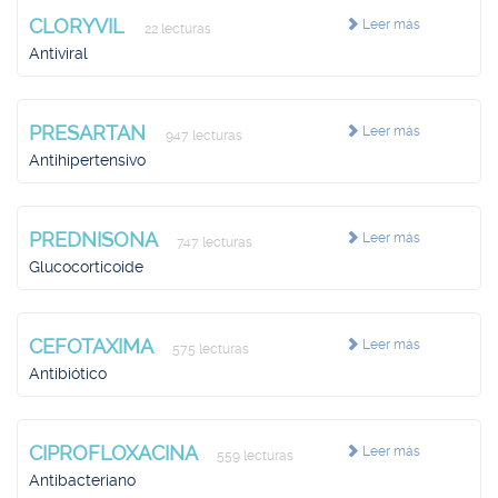
CLORYVIL
Leer más
22 lecturas
Antiviral
PRESARTAN
Leer más
947 lecturas
Antihipertensivo
PREDNISONA
Leer más
747 lecturas
Glucocorticoide
CEFOTAXIMA
Leer más
575 lecturas
Antibiótico
CIPROFLOXACINA
Leer más
559 lecturas
Antibacteriano