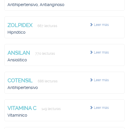
Antihipertensivo, Antianginoso
ZOLPIDEX
Leer más
667 lecturas
Hipnótico
ANSILAN
Leer más
770 lecturas
Ansiolítico
COTENSIL
Leer más
686 lecturas
Antihipertensivo
VITAMINA C
Leer más
149 lecturas
Vitamínico