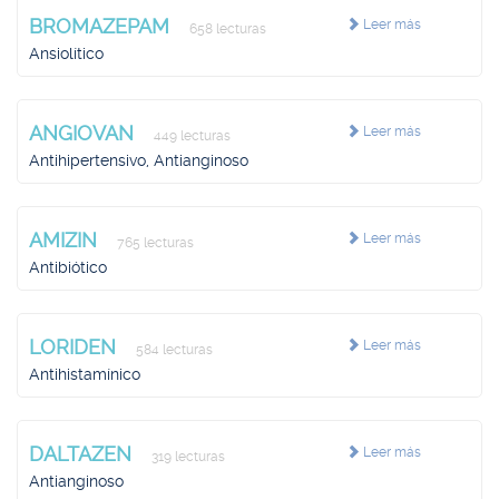
BROMAZEPAM
Leer más
658 lecturas
Ansiolítico
ANGIOVAN
Leer más
449 lecturas
Antihipertensivo, Antianginoso
AMIZIN
Leer más
765 lecturas
Antibiótico
LORIDEN
Leer más
584 lecturas
Antihistamínico
DALTAZEN
Leer más
319 lecturas
Antianginoso