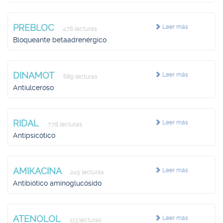
PREBLOC
Leer más
476 lecturas
Bloqueante betaadrenérgico
DINAMOT
Leer más
689 lecturas
Antiulceroso
RIDAL
Leer más
778 lecturas
Antipsicótico
AMIKACINA
Leer más
245 lecturas
Antibiótico aminoglucósido
ATENOLOL
Leer más
113 lecturas