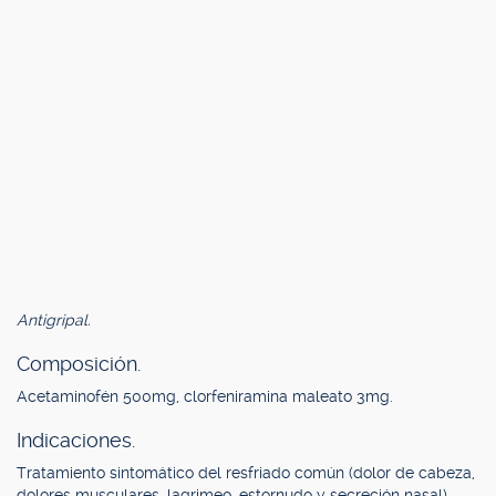
Antigripal.
Composición.
Acetaminofén 500mg, clorfeniramina maleato 3mg.
Indicaciones.
Tratamiento sintomático del resfriado común (dolor de cabeza,
dolores musculares, lagrimeo, estornudo y secreción nasal).