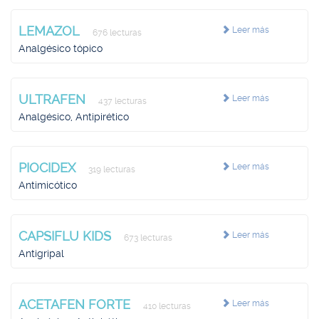
LEMAZOL
Leer más
676 lecturas
Analgésico tópico
ULTRAFEN
Leer más
437 lecturas
Analgésico, Antipirético
PIOCIDEX
Leer más
319 lecturas
Antimicótico
CAPSIFLU KIDS
Leer más
673 lecturas
Antigripal
ACETAFEN FORTE
Leer más
410 lecturas