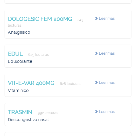
DOLOGESIC FEM 200MG
Leer más
243
lecturas
Analgésico
EDUL
Leer más
625 lecturas
Edulcorante
VIT-E-VAR 400MG
Leer más
628 lecturas
Vitamínico
TRASMIN
Leer más
992 lecturas
Descongestivo nasal