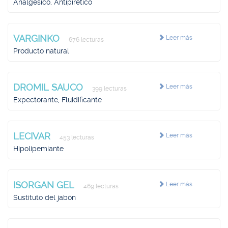
Analgésico, Antipirético
VARGINKO
Leer más
676 lecturas
Producto natural
DROMIL SAUCO
Leer más
399 lecturas
Expectorante, Fluidificante
LECIVAR
Leer más
453 lecturas
Hipolipemiante
ISORGAN GEL
Leer más
469 lecturas
Sustituto del jabón