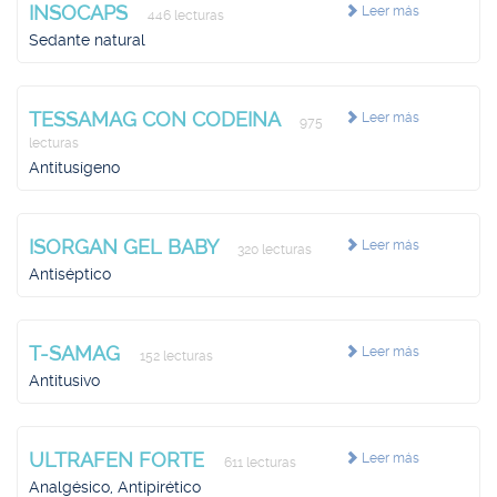
INSOCAPS
Leer más
446 lecturas
Sedante natural
TESSAMAG CON CODEINA
Leer más
975
lecturas
Antitusígeno
ISORGAN GEL BABY
Leer más
320 lecturas
Antiséptico
T-SAMAG
Leer más
152 lecturas
Antitusivo
ULTRAFEN FORTE
Leer más
611 lecturas
Analgésico, Antipirético