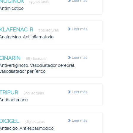
NOGINOX
Leer más
195 lecturas
Antimicótico
KLAFENAC-R
Leer más
702 lecturas
Analgésico, Antiinflamatorio
CINARIN
Leer más
687 lecturas
Antivertiginoso, Vasodilatador cerebral,
Vasodilatador periférico
TRIPUR
Leer más
890 lecturas
Antibacteriano
DICIGEL
Leer más
563 lecturas
Antiácido, Antiespasmódico