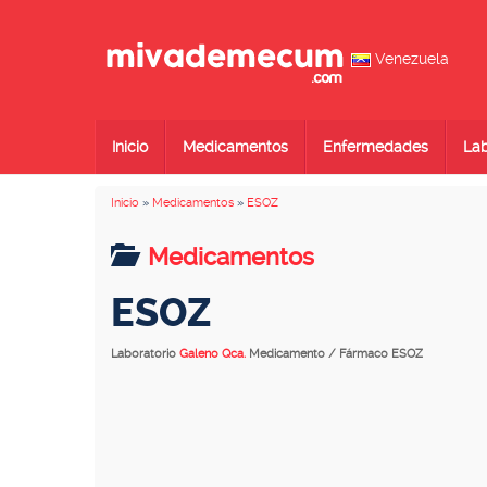
Venezuela
Inicio
Medicamentos
Enfermedades
Lab
Inicio
»
Medicamentos
»
ESOZ
Medicamentos
ESOZ
Laboratorio
Galeno Qca.
Medicamento / Fármaco ESOZ