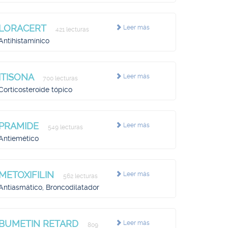
LORACERT
Leer más
421 lecturas
Antihistamínico
ITISONA
Leer más
700 lecturas
Corticosteroide tópico
PRAMIDE
Leer más
549 lecturas
Antiemético
METOXIFILIN
Leer más
562 lecturas
Antiasmático, Broncodilatador
BUMETIN RETARD
Leer más
809