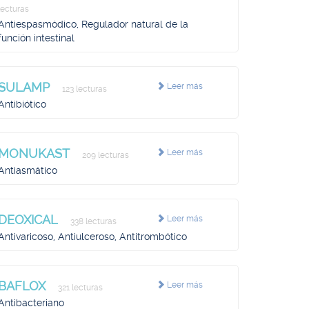
lecturas
Antiespasmódico, Regulador natural de la
función intestinal
SULAMP
Leer más
123 lecturas
Antibiótico
MONUKAST
Leer más
209 lecturas
Antiasmático
DEOXICAL
Leer más
338 lecturas
Antivaricoso, Antiulceroso, Antitrombótico
BAFLOX
Leer más
321 lecturas
Antibacteriano