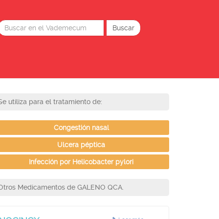
Se utiliza para el tratamiento de:
Congestión nasal
Ulcera péptica
Infección por Helicobacter pylori
Otros Medicamentos de GALENO QCA.