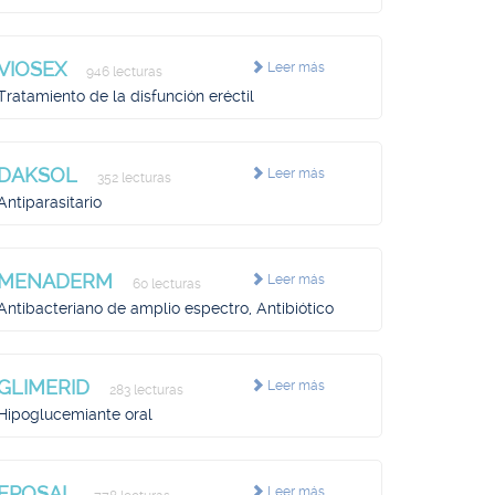
VIOSEX
Leer más
946 lecturas
Tratamiento de la disfunción eréctil
DAKSOL
Leer más
352 lecturas
Antiparasitario
MENADERM
Leer más
60 lecturas
Antibacteriano de amplio espectro, Antibiótico
GLIMERID
Leer más
283 lecturas
Hipoglucemiante oral
EPOSAL
Leer más