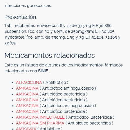
Infecciones gonocócicas.
Presentación.
Tab. recubiertas: envase con 6 y 12 de 375mg E.F.30.866.
Suspensión: fco. con 30 y 60ml de 250mg/5ml E.F.30.865.
Inyectable: fco. amp. de 750mg, 1,5g y 3g E.F.31.264, 31.265 y
32.875.
Medicamentos relacionados
Este es un listado de algunos de los medicamentos, fármacos
relacionados con
SINIF
.
ALFACICLINA
( Antibiótico )
AMIKACINA
( Antibiótico aminoglucósido )
AMIKACINA
( Antibiótico bactericida )
AMIKACINA
( Antibiótico bactericida )
AMIKACINA
( Antibiótico aminoglucósido )
AMIKACINA
( Antibiótico bactericida )
AMIKACINA INYECTABLE
( Antibiótico, Bactericida )
AMIKACINA SM PHARMA
( Antibiótico bactericida )
AMIKAVAX
( Antibiótico )