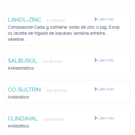
LANOL-ZINC
Leer más
57 lecturas
Composición.Cada g contiene: óxido de zinc 0,15g. Excip.
cs (aceite de hígado de bacalao; lanolina anhidra;
vaselina ...
SALBUROL
Leer más
102 lecturas
Antiasmático
CO-SULTRIN
Leer más
495 lecturas
Antibiótico
CLINDAVAL
Leer más
346 lecturas
Antibiótico