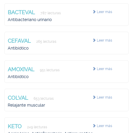
BACTEVAL
Leer más
787 lecturas
Antibacteriano urinario
CEFAVAL
Leer más
265 lecturas
Antibiótico
AMOXIVAL
Leer más
951 lecturas
Antibiótico
COLVAL
Leer más
653 lecturas
Relajante muscular
KETO
Leer más
249 lecturas