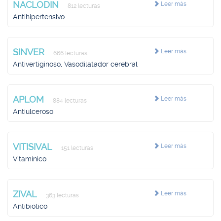
NACLODIN
Leer más
812 lecturas
Antihipertensivo
SINVER
Leer más
666 lecturas
Antivertiginoso, Vasodilatador cerebral
APLOM
Leer más
884 lecturas
Antiulceroso
VITISIVAL
Leer más
151 lecturas
Vitamínico
ZIVAL
Leer más
363 lecturas
Antibiótico