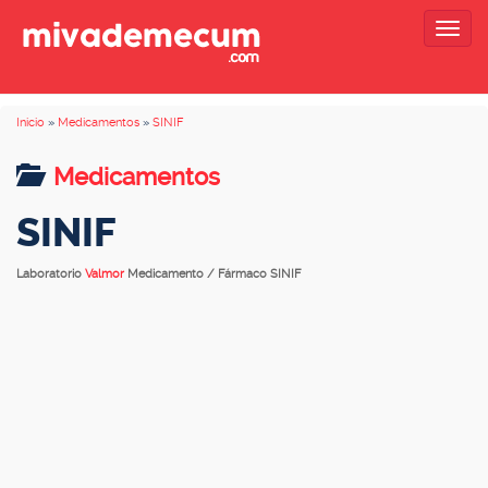
Togg
navig
Inicio
»
Medicamentos
»
SINIF
Medicamentos
SINIF
Laboratorio
Valmor
Medicamento / Fármaco SINIF