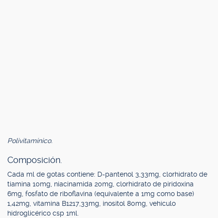
Polivitamínico.
Composición.
Cada ml de gotas contiene: D-pantenol 3,33mg, clorhidrato de
tiamina 10mg, niacinamida 20mg, clorhidrato de piridoxina
6mg, fosfato de riboflavina (equivalente a 1mg como base)
1,42mg, vitamina B1217,33mg, inositol 80mg, vehículo
hidroglicérico csp 1ml.