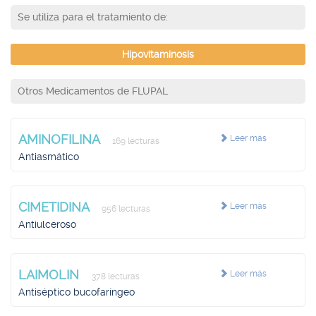
Se utiliza para el tratamiento de:
Hipovitaminosis
Otros Medicamentos de FLUPAL
AMINOFILINA
Leer más
169 lecturas
Antiasmático
CIMETIDINA
Leer más
956 lecturas
Antiulceroso
LAIMOLIN
Leer más
378 lecturas
Antiséptico bucofaríngeo