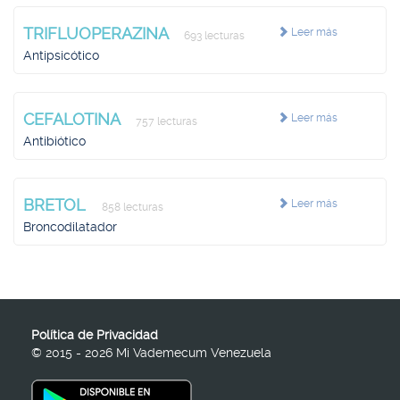
TRIFLUOPERAZINA
Leer más
693 lecturas
Antipsicótico
CEFALOTINA
Leer más
757 lecturas
Antibiótico
BRETOL
Leer más
858 lecturas
Broncodilatador
Política de Privacidad
© 2015 - 2026 Mi Vademecum Venezuela