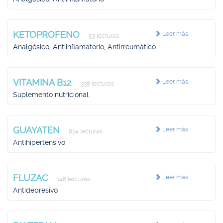
KETOPROFENO
Leer más
53 lecturas
Analgésico, Antiinflamatorio, Antirreumático
VITAMINA B12
Leer más
338 lecturas
Suplemento nutricional
GUAYATEN
Leer más
874 lecturas
Antihipertensivo
FLUZAC
Leer más
146 lecturas
Antidepresivo