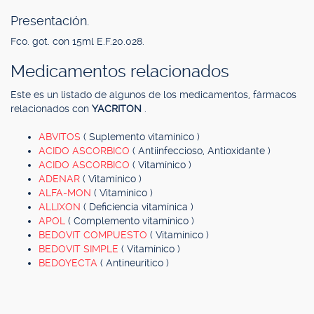
Presentación.
Fco. got. con 15ml E.F.20.028.
Medicamentos relacionados
Este es un listado de algunos de los medicamentos, fármacos
relacionados con
YACRITON
.
ABVITOS
( Suplemento vitamínico )
ACIDO ASCORBICO
( Antiinfeccioso, Antioxidante )
ACIDO ASCORBICO
( Vitamínico )
ADENAR
( Vitamínico )
ALFA-MON
( Vitamínico )
ALLIXON
( Deficiencia vitamínica )
APOL
( Complemento vitamínico )
BEDOVIT COMPUESTO
( Vitamínico )
BEDOVIT SIMPLE
( Vitamínico )
BEDOYECTA
( Antineurítico )