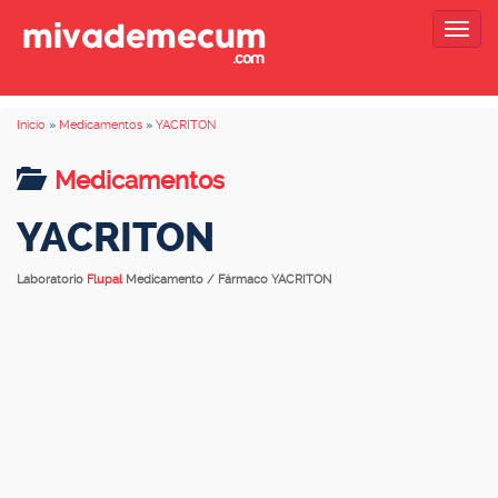
Togg
navig
Inicio
»
Medicamentos
»
YACRITON
Medicamentos
YACRITON
Laboratorio
Flupal
Medicamento / Fármaco YACRITON