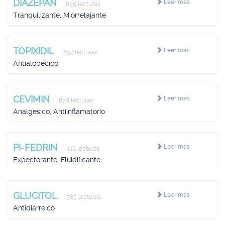
DIAZEPAN
Leer más
855 lecturas
Tranquilizante, Miorrelajante
TOPIXIDIL
Leer más
637 lecturas
Antialopécico
CEVIMIN
Leer más
878 lecturas
Analgésico, Antiinflamatorio
PI-FEDRIN
Leer más
416 lecturas
Expectorante, Fluidificante
GLUCITOL
Leer más
585 lecturas
Antidiarreico