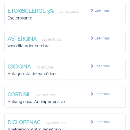
ETOXISCLEROL 3%
Leer más
447 lecturas
Esclerosante
ASTERGINA
Leer más
824 lecturas
Vasodilatador cerebral
OXOGINA
Leer más
45 lecturas
Antagonista de narcóticos
CORDISIL
Leer más
241 lecturas
Antianginoso, Antihipertensivo
DICLOFENAC
Leer más
254 lecturas
Analgésico, Antiinflamatorio