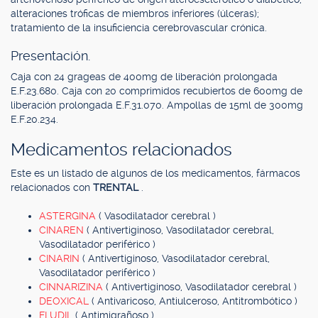
alteraciones tróficas de miembros inferiores (úlceras);
tratamiento de la insuficiencia cerebrovascular crónica.
Presentación.
Caja con 24 grageas de 400mg de liberación prolongada
E.F.23.680. Caja con 20 comprimidos recubiertos de 600mg de
liberación prolongada E.F.31.070. Ampollas de 15ml de 300mg
E.F.20.234.
Medicamentos relacionados
Este es un listado de algunos de los medicamentos, fármacos
relacionados con
TRENTAL
.
ASTERGINA
( Vasodilatador cerebral )
CINAREN
( Antivertiginoso, Vasodilatador cerebral,
Vasodilatador periférico )
CINARIN
( Antivertiginoso, Vasodilatador cerebral,
Vasodilatador periférico )
CINNARIZINA
( Antivertiginoso, Vasodilatador cerebral )
DEOXICAL
( Antivaricoso, Antiulceroso, Antitrombótico )
FLUDIL
( Antimigrañoso )