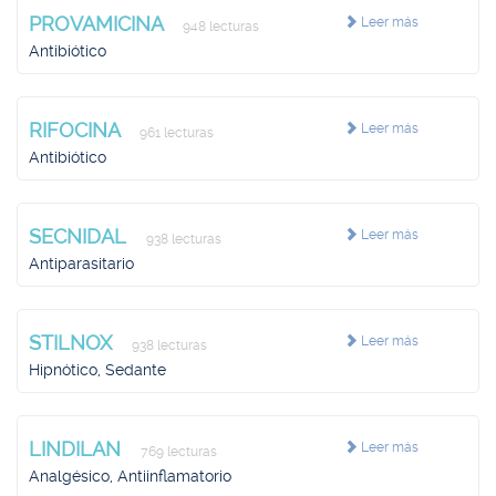
PROVAMICINA
Leer más
948 lecturas
Antibiótico
RIFOCINA
Leer más
961 lecturas
Antibiótico
SECNIDAL
Leer más
938 lecturas
Antiparasitario
STILNOX
Leer más
938 lecturas
Hipnótico, Sedante
LINDILAN
Leer más
769 lecturas
Analgésico, Antiinflamatorio