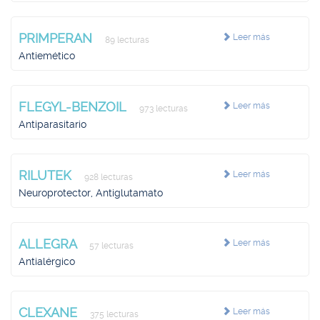
PRIMPERAN
Leer más
89 lecturas
Antiemético
FLEGYL-BENZOIL
Leer más
973 lecturas
Antiparasitario
RILUTEK
Leer más
928 lecturas
Neuroprotector, Antiglutamato
ALLEGRA
Leer más
57 lecturas
Antialérgico
CLEXANE
Leer más
375 lecturas