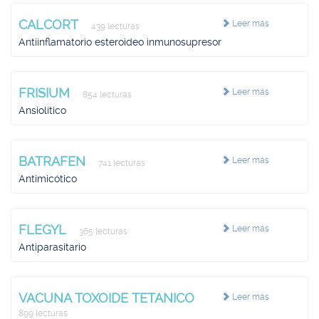
CALCORT
Leer más
439 lecturas
Antiinflamatorio esteroideo inmunosupresor
FRISIUM
Leer más
854 lecturas
Ansiolítico
BATRAFEN
Leer más
741 lecturas
Antimicótico
FLEGYL
Leer más
365 lecturas
Antiparasitario
VACUNA TOXOIDE TETANICO
Leer más
899 lecturas