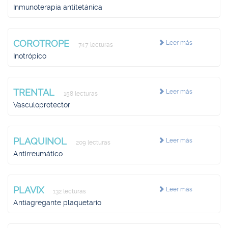
Inmunoterapia antitetánica
COROTROPE
Leer más
747 lecturas
Inotrópico
TRENTAL
Leer más
158 lecturas
Vasculoprotector
PLAQUINOL
Leer más
209 lecturas
Antirreumático
PLAVIX
Leer más
132 lecturas
Antiagregante plaquetario