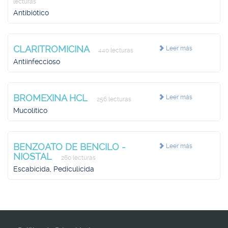
lecturas
Antibiótico
CLARITROMICINA
Leer más
440 lecturas
Antiinfeccioso
BROMEXINA HCL
Leer más
256 lecturas
Mucolítico
BENZOATO DE BENCILO -
Leer más
NIOSTAL
260 lecturas
Escabicida, Pediculicida