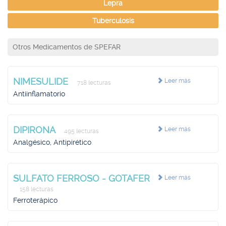
Lepra
Tuberculosis
Otros Medicamentos de SPEFAR
NIMESULIDE
Leer más
718 lecturas
Antiinflamatorio
DIPIRONA
Leer más
495 lecturas
Analgésico, Antipirético
SULFATO FERROSO - GOTAFER
Leer más
158 lecturas
Ferroterápico