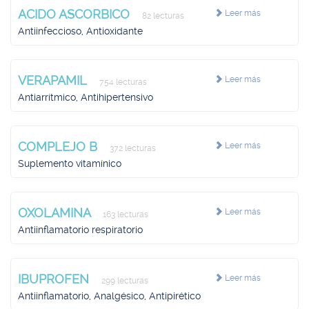
ACIDO ASCORBICO
Leer más
82 lecturas
Antiinfeccioso, Antioxidante
VERAPAMIL
Leer más
754 lecturas
Antiarrítmico, Antihipertensivo
COMPLEJO B
Leer más
372 lecturas
Suplemento vitamínico
OXOLAMINA
Leer más
163 lecturas
Antiinflamatorio respiratorio
IBUPROFEN
Leer más
299 lecturas
Antiinflamatorio, Analgésico, Antipirético