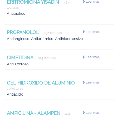
ERITROMICINA YISADIN
Leer más
467
lecturas
Antibiótico
PROPANOLOL
Leer más
856 lecturas
Antianginoso, Antiarrítmico, Antihipertensivo
CIMETIDINA
Leer más
825 lecturas
Antiulceroso
GEL HIDROXIDO DE ALUMINIO
Leer más
70 lecturas
Antiácido
AMPICILINA - ALAMPEN
Leer más
424