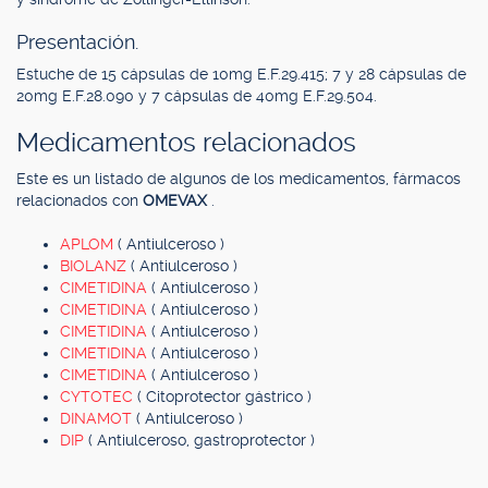
Presentación.
Estuche de 15 cápsulas de 10mg E.F.29.415; 7 y 28 cápsulas de
20mg E.F.28.090 y 7 cápsulas de 40mg E.F.29.504.
Medicamentos relacionados
Este es un listado de algunos de los medicamentos, fármacos
relacionados con
OMEVAX
.
APLOM
( Antiulceroso )
BIOLANZ
( Antiulceroso )
CIMETIDINA
( Antiulceroso )
CIMETIDINA
( Antiulceroso )
CIMETIDINA
( Antiulceroso )
CIMETIDINA
( Antiulceroso )
CIMETIDINA
( Antiulceroso )
CYTOTEC
( Citoprotector gástrico )
DINAMOT
( Antiulceroso )
DIP
( Antiulceroso, gastroprotector )