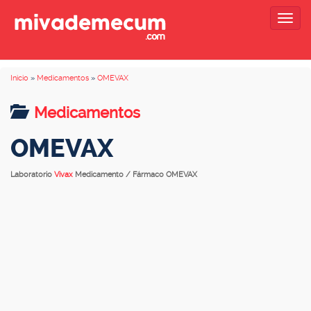
Togg
navig
Inicio
»
Medicamentos
»
OMEVAX
Medicamentos
OMEVAX
Laboratorio
Vivax
Medicamento / Fármaco OMEVAX