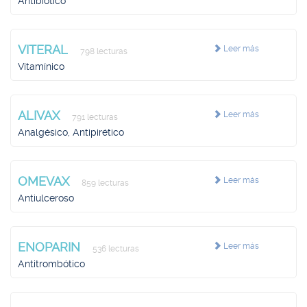
Antibiótico
VITERAL
Leer más
798 lecturas
Vitamínico
ALIVAX
Leer más
791 lecturas
Analgésico, Antipirético
OMEVAX
Leer más
859 lecturas
Antiulceroso
ENOPARIN
Leer más
536 lecturas
Antitrombótico