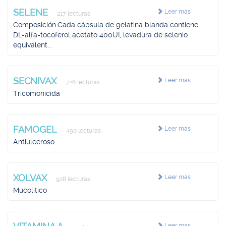
SELENE
Leer más
217 lecturas
Composición.Cada cápsula de gelatina blanda contiene:
DL-alfa-tocoferol acetato 400UI, levadura de selenio
equivalent...
SECNIVAX
Leer más
726 lecturas
Tricomonicida
FAMOGEL
Leer más
490 lecturas
Antiulceroso
XOLVAX
Leer más
928 lecturas
Mucolítico
Leer más