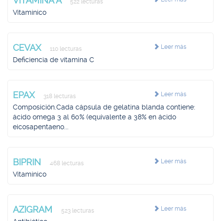
VITAMINA A
522 lecturas
Vitamínico
CEVAX
Leer más
110 lecturas
Deficiencia de vitamina C
EPAX
Leer más
318 lecturas
Composición.Cada cápsula de gelatina blanda contiene:
ácido omega 3 al 60% (equivalente a 38% en ácido
eicosapentaeno...
BIPRIN
Leer más
468 lecturas
Vitamínico
AZIGRAM
Leer más
523 lecturas