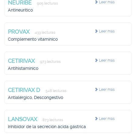
NEURIBE
Leer más
905 lecturas
Antineurítico
PROVAX
Leer más
433 lecturas
Complemento vitamínico
CETIRIVAX
Leer más
973 lecturas
Antihistamínico
CETIRIVAX D
Leer más
548 lecturas
Antialérgico, Descongestivo
LANSOVAX
Leer más
873 lecturas
Inhibidor de la secreción ácida gástrica