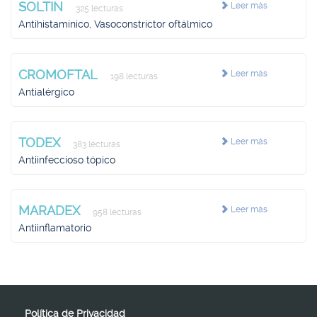
SOLTIN
Leer más
325 lecturas
Antihistamínico, Vasoconstrictor oftálmico
CROMOFTAL
Leer más
198 lecturas
Antialérgico
TODEX
Leer más
383 lecturas
Antiinfeccioso tópico
MARADEX
Leer más
958 lecturas
Antiinflamatorio
Política de Privacidad