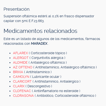
Presentación.
Suspensión oftálmica estéril al 0,1% en frasco dispensador
capilar con 5ml E.F.23.663.
Medicamentos relacionados
Este es un listado de algunos de los medicamentos, fármacos
relacionados con
MARADEX
.
AFLAREX
( Corticosteroide tópico )
ALERGOT
( Conjuntivitis alérgica )
ALOMIDE
( Antialérgico oftálmico )
AZ OFTENO
( Antihistamínico, Antialérgico oftálmico )
BRIXIA
( Antihistamínico )
CAMOLYN
( Lubricante ocular )
CLARICORT
( Antihistamínico, Antialérgico )
CLARIX
( Descongestivo )
CLOFENAC
( Antiinflamatorio no esteroide )
CLORASONA
( Antibiótico, Corticosteroide oftálmico )