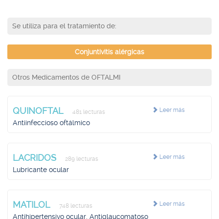
Se utiliza para el tratamiento de:
Conjuntivitis alérgicas
Otros Medicamentos de OFTALMI
QUINOFTAL
Leer más
481 lecturas
Antiinfeccioso oftálmico
LACRIDOS
Leer más
289 lecturas
Lubricante ocular
MATILOL
Leer más
748 lecturas
Antihipertensivo ocular, Antiglaucomatoso