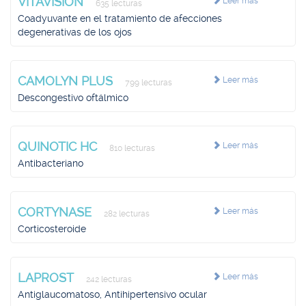
VITAVISION
Leer más
635 lecturas
Coadyuvante en el tratamiento de afecciones
degenerativas de los ojos
CAMOLYN PLUS
Leer más
799 lecturas
Descongestivo oftálmico
QUINOTIC HC
Leer más
810 lecturas
Antibacteriano
CORTYNASE
Leer más
282 lecturas
Corticosteroide
LAPROST
Leer más
242 lecturas
Antiglaucomatoso, Antihipertensivo ocular