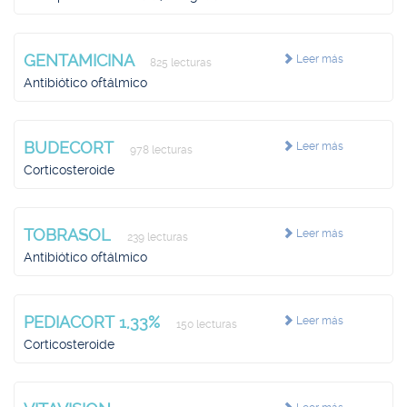
GENTAMICINA
Leer más
825 lecturas
Antibiótico oftálmico
BUDECORT
Leer más
978 lecturas
Corticosteroide
TOBRASOL
Leer más
239 lecturas
Antibiótico oftálmico
PEDIACORT 1,33%
Leer más
150 lecturas
Corticosteroide