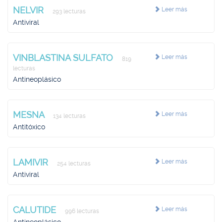
NELVIR
Leer más
293 lecturas
Antiviral
VINBLASTINA SULFATO
Leer más
819
lecturas
Antineoplásico
MESNA
Leer más
134 lecturas
Antitóxico
LAMIVIR
Leer más
254 lecturas
Antiviral
CALUTIDE
Leer más
996 lecturas