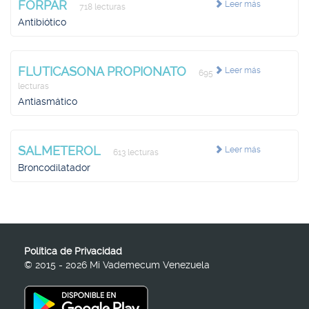
FORPAR
Leer más
718 lecturas
Antibiótico
FLUTICASONA PROPIONATO
Leer más
695
lecturas
Antiasmático
SALMETEROL
Leer más
613 lecturas
Broncodilatador
Política de Privacidad
© 2015 - 2026 Mi Vademecum Venezuela