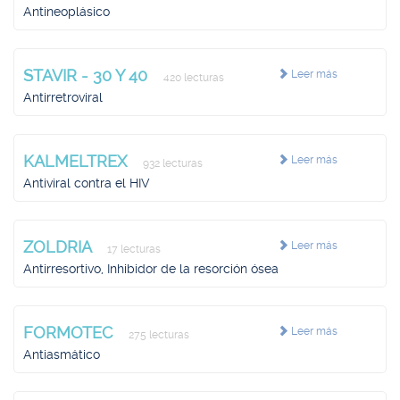
Antineoplásico
STAVIR - 30 Y 40
Leer más
420 lecturas
Antirretroviral
KALMELTREX
Leer más
932 lecturas
Antiviral contra el HIV
ZOLDRIA
Leer más
17 lecturas
Antirresortivo, Inhibidor de la resorción ósea
FORMOTEC
Leer más
275 lecturas
Antiasmático