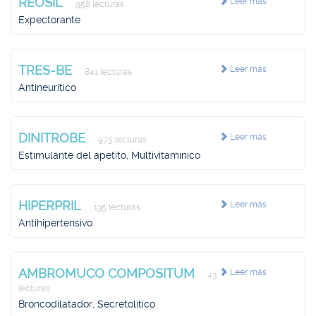
REOSIL
Leer más
958 lecturas
Expectorante
TRES-BE
Leer más
841 lecturas
Antineurítico
DINITROBE
Leer más
975 lecturas
Estimulante del apetito, Multivitamínico
HIPERPRIL
Leer más
135 lecturas
Antihipertensivo
AMBROMUCO COMPOSITUM
Leer más
43
lecturas
Broncodilatador, Secretolítico