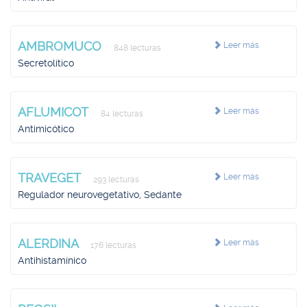
AMBROMUCO
Leer más
848 lecturas
Secretolítico
AFLUMICOT
Leer más
84 lecturas
Antimicótico
TRAVEGET
Leer más
293 lecturas
Regulador neurovegetativo, Sedante
ALERDINA
Leer más
176 lecturas
Antihistamínico