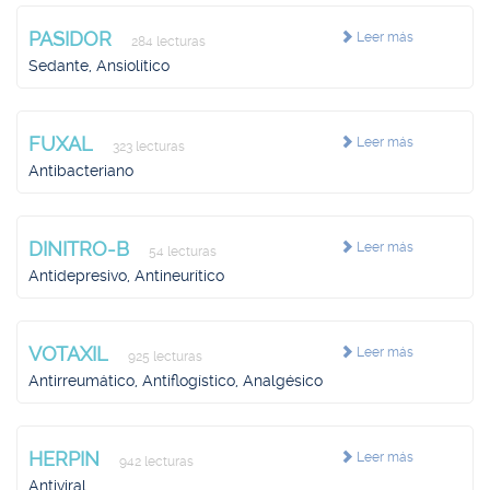
PASIDOR
Leer más
284 lecturas
Sedante, Ansiolítico
FUXAL
Leer más
323 lecturas
Antibacteriano
DINITRO-B
Leer más
54 lecturas
Antidepresivo, Antineurítico
VOTAXIL
Leer más
925 lecturas
Antirreumático, Antiflogístico, Analgésico
HERPIN
Leer más
942 lecturas
Antiviral