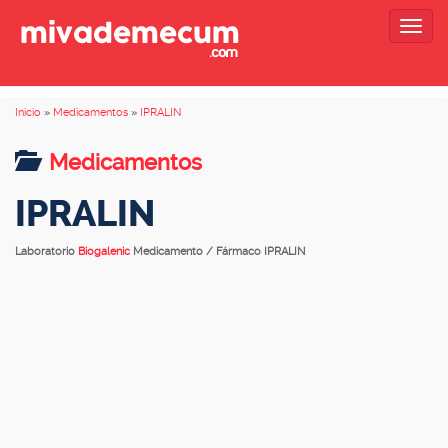
Togg
navig
Inicio
»
Medicamentos
»
IPRALIN
Medicamentos
IPRALIN
Laboratorio
Biogalenic
Medicamento / Fármaco IPRALIN