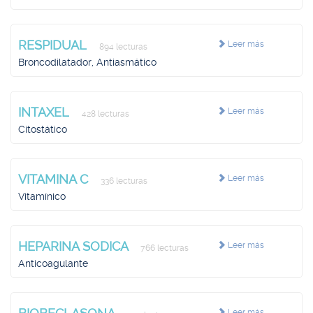
RESPIDUAL
Leer más
894 lecturas
Broncodilatador, Antiasmático
INTAXEL
Leer más
428 lecturas
Citostático
VITAMINA C
Leer más
336 lecturas
Vitamínico
HEPARINA SODICA
Leer más
766 lecturas
Anticoagulante
Leer más