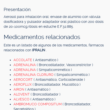
Presentación.
Aerosol para inhalación oral: envase de aluminio con válvula
dosificadora y pulsador adaptador oral plástico con 200 dosis
de 20-100mcg/dosis en estuche E.F.32.885.
Medicamentos relacionados
Este es un listado de algunos de los medicamentos, fármacos
relacionados con
IPRALIN
.
ACCOLATE
( Antiasmático )
ADRENALINA
( Broncodilatador, Vasoconstrictor )
ADRENALINA
( Simpaticomimético )
ADRENALINA CLORURO
( Simpaticomimético )
AEROCORT
( Antiasmático, Corticosteroide )
AEROFLUX
( Broncodilatador, Mucolítico )
AIRON
( Antiasmático )
ALOVENT
( Broncodilatador )
ALVESCO
( Antiasmático )
AMBROMUCO COMPOSITUM
( Broncodilatador,
Secretolítico )