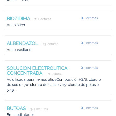
Antiulceroso
BIOZIDIMA
Leer más
711 lecturas
Antibiótico
ALBENDAZOL
Leer más
23 lecturas
Antiparasitario
SOLUCION ELECTROLITICA
Leer más
CONCENTRADA
39 lecturas
Acidificada para hemodiálisisComposición.(G/l): cloruro
de sodio 170; cloruro de calcio 7,15; cloruro de potasio
5,49...
BUTOAS
Leer más
347 lecturas
Broncodilatador