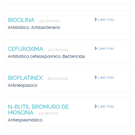
BIOCILINA
Leer más
552 lecturas
Antibiótico, Antibacteriano
CEFUROXIMA
Leer más
504 lecturas
Antibiótico cefalosporínico, Bactericida
BIOPLATINEX
Leer más
862 lecturas
Antineoplásico
N-BUTIL BROMURO DE
Leer más
HIOSCINA
419 lecturas
Antiespasmódico