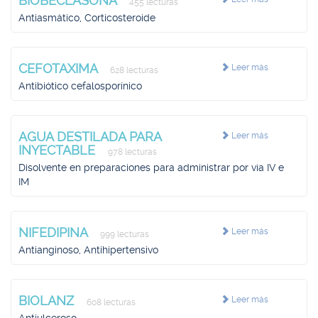
BIOBECLASONA
455 lecturas
Antiasmático, Corticosteroide
CEFOTAXIMA
Leer más
628 lecturas
Antibiótico cefalosporínico
AGUA DESTILADA PARA
Leer más
INYECTABLE
978 lecturas
Disolvente en preparaciones para administrar por vía IV e
IM
NIFEDIPINA
Leer más
999 lecturas
Antianginoso, Antihipertensivo
BIOLANZ
Leer más
608 lecturas